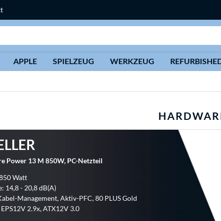
t
Suche
APPLE
SPIELZEUG
WERKZEUG
REFURBISHE
HARDWAR
ELLER
ure Power 13 M 850W, PC-Netzteil
 850 Watt
: 14,8 - 20,8 dB(A)
 Kabel-Management, Aktiv-PFC, 80 PLUS Gold
 EPS12V 2.9x, ATX12V 3.0