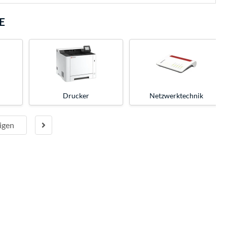
E
Drucker
Netzwerktechnik
igen