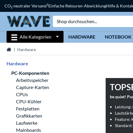
1
CO
neutraler Versand
Einfache Retouren-Abwicklung
Hilfe & Kontak
2
Alle Kategorien
HARDWARE
NOTEBOOK
Startseite
Hardware
Hardware
PC-Komponenten
Arbeitsspeicher
TOPS
Capture-Karten
CPUs
be quiet! P
CPU-Kühler
Leistung:
Festplatten
Lautstärke
Grafikkarten
Feature:
Laufwerke
Standard:
Mainboards