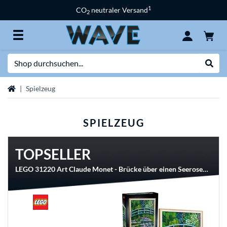
1
CO
neutraler Versand
2
Suche
Suche
Startseite
Spielzeug
SPIELZEUG
TOPSELLER
LEGO 31220 Art Claude Monet - Brücke über einen Seerosenteich, Konstruktionsspielzeug