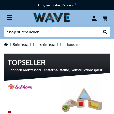
1
CO
neutraler Versand
2
Suche
Suche
Startseite
Spielzeug
Holzspielzeug
Holzbausteine
TOPSELLER
Eichhorn Montessori Fensterbausteine, Konstruktionsspielzeug