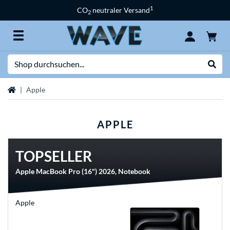
1
CO
neutraler Versand
2
Suche
Suche
Startseite
Apple
APPLE
TOPSELLER
Apple MacBook Pro (16") 2026, Notebook
Apple