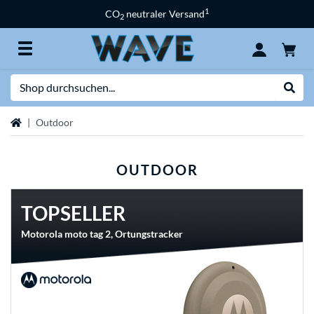
1
CO
neutraler Versand
2
Suche
Suche
Startseite
Outdoor
OUTDOOR
TOPSELLER
Motorola moto tag 2, Ortungstracker