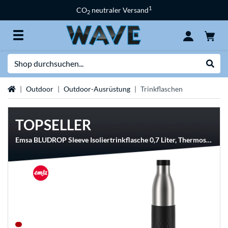
1
CO
neutraler Versand
2
Suche
Suche
Startseite
Outdoor
Outdoor-Ausrüstung
Trinkflaschen
TOPSELLER
Emsa BLUDROP Sleeve Isoliertrinkflasche 0,7 Liter, Thermosflasche