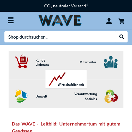
1
CO
neutraler Versand
2
Suche
Suche
Das WAVE - Leitbild: Unternehmertum mit gutem
Gewissen