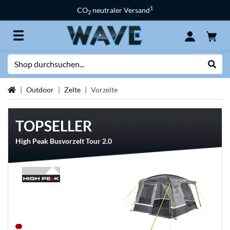
1
CO
neutraler Versand
2
Suche
Suche
Startseite
Outdoor
Zelte
Vorzelte
TOPSELLER
High Peak Busvorzelt Tour 2.0