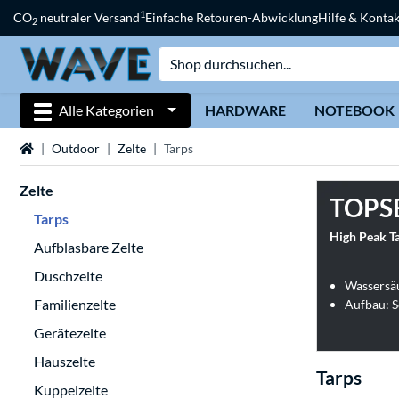
1
CO
neutraler Versand
Einfache Retouren-Abwicklung
Hilfe & Kontak
2
Alle Kategorien
HARDWARE
NOTEBOOK
Startseite
Outdoor
Zelte
Tarps
Zelte
TOPS
Tarps
High Peak Ta
Aufblasbare Zelte
Duschzelte
Wassersä
Familienzelte
Aufbau: S
Gerätezelte
Hauszelte
Tarps
Kuppelzelte