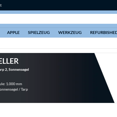
t
Suche
APPLE
SPIELZEUG
WERKZEUG
REFURBISHE
ELLER
rp 2, Sonnensegel
ule: 1.000 mm
onnensegel / Tarp