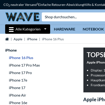
1
CO
neutraler Versand
Einfache Retouren-Abwicklung
Hilfe & Kontak
2
Alle Kategorien
HARDWARE
NOTEBOOK
Startseite
Apple
iPhone
iPhone 16 Plus
iPhone
TOPS
iPhone 16 Plus
Apple iPhon
iPhone 17 Pro Max
Display: 1
iPhone 17 Pro
Prozessor
iPhone 17e
Hauptkam
Frontkam
iPhone 17
iPhone Air
Apple iPh
iPhone 16e