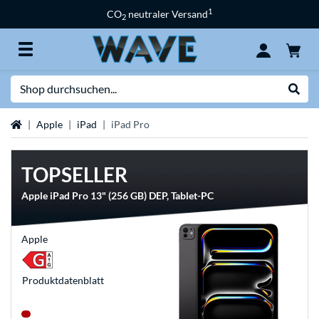
1
CO
neutraler Versand
2
Suche
Suche
Startseite
Apple
iPad
iPad Pro
TOPSELLER
Apple iPad Pro 13" (256 GB) DEP, Tablet-PC
Apple
Produkt­datenblatt