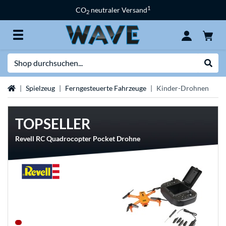
1
CO
neutraler Versand
2
Suche
Suche
Startseite
Spielzeug
Ferngesteuerte Fahrzeuge
Kinder-Drohnen
TOPSELLER
Revell RC Quadrocopter Pocket Drohne