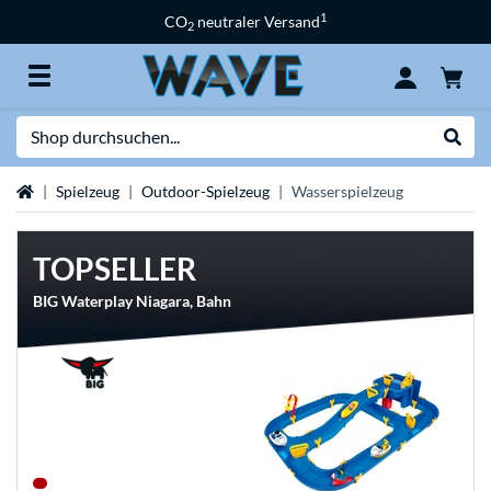
1
CO
neutraler Versand
2
Suche
Suche
Startseite
Spielzeug
Outdoor-Spielzeug
Wasserspielzeug
TOPSELLER
BIG Waterplay Niagara, Bahn