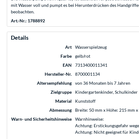
mit Wasser voll und pumpt es bei Herunterdrücken des Handgriffes
beobachten.
Art.-Nr.: 1788892
Details
Art
Wasserspielzeug
Farbe
gelb/rot
EAN
7313400011341
Hersteller-Nr.
8700001134
Altersempfehlung
von 36 Monaten bis 7 Jahren
Zielgruppe
Kindergartenkinder, Schulkinder
Material
Kunststoff
Abmessung
Breite: 50 mm x Höhe: 215 mm x
Warn- und Sicherheitshinweise
Warnhinweise:
Achtung: Erstickungsgefahr wege
Achtung: Nicht geeignet für Kin