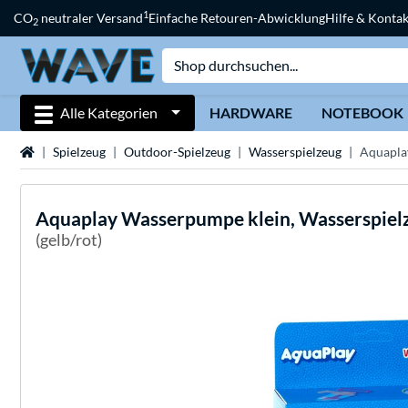
1
CO
neutraler Versand
Einfache Retouren-Abwicklung
Hilfe & Kontak
2
Alle Kategorien
HARDWARE
NOTEBOOK
Startseite
Spielzeug
Outdoor-Spielzeug
Wasserspielzeug
Aquapla
Aquaplay
Wasserpumpe klein, Wasserspiel
(gelb/rot)