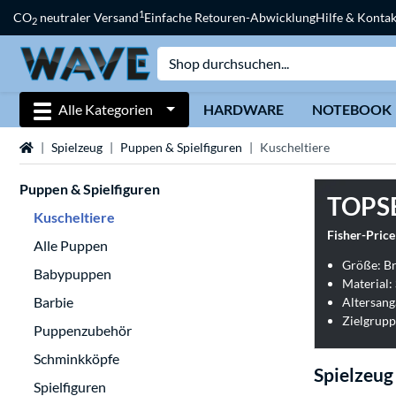
1
CO
neutraler Versand
Einfache Retouren-Abwicklung
Hilfe & Kontak
2
Alle Kategorien
HARDWARE
NOTEBOOK
Startseite
Spielzeug
Puppen & Spielfiguren
Kuscheltiere
Puppen & Spielfiguren
TOPS
Kuscheltiere
Fisher-Pric
Alle Puppen
Größe: Br
Babypuppen
Material: 
Barbie
Altersang
Zielgrupp
Puppenzubehör
Schminkköpfe
Spielzeug
Spielfiguren