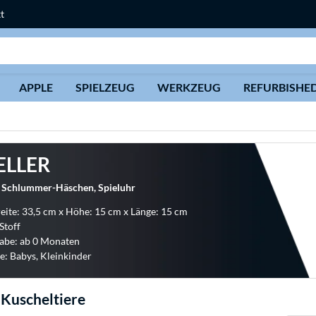
t
Suche
APPLE
SPIELZEUG
WERKZEUG
REFURBISHE
ELLER
e Schlummer-Häschen, Spieluhr
eite: 33,5 cm x Höhe: 15 cm x Länge: 15 cm
Stoff
abe: ab 0 Monaten
e: Babys, Kleinkinder
 Kuscheltiere