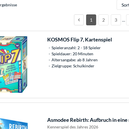
Sortie
rgebnisse
1
2
3
…
KOSMOS
Flip 7, Kartenspiel
Spieleranzahl: 2 - 18 Spieler
Spieldauer: 20 Minuten
Altersangabe: ab 8 Jahren
Zielgruppe: Schulkinder
Asmodee
Rebirth: Aufbruch in eine 
Kennerspiel des Jahres 2026