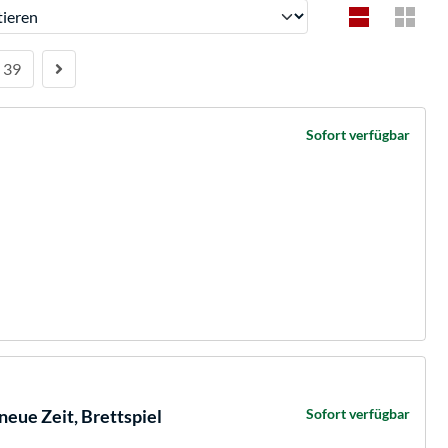
ren
39
Sofort verfügbar
neue Zeit, Brettspiel
Sofort verfügbar