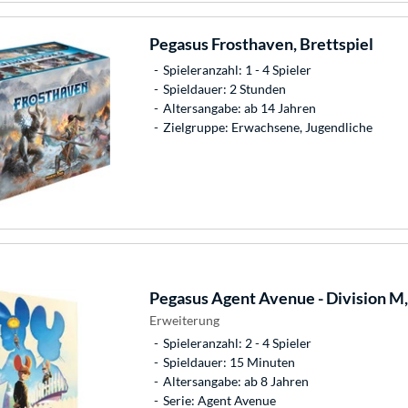
Pegasus
Frosthaven, Brettspiel
Spieleranzahl: 1 - 4 Spieler
Spieldauer: 2 Stunden
Altersangabe: ab 14 Jahren
Zielgruppe: Erwachsene, Jugendliche
Pegasus
Agent Avenue - Division M,
Erweiterung
Spieleranzahl: 2 - 4 Spieler
Spieldauer: 15 Minuten
Altersangabe: ab 8 Jahren
Serie: Agent Avenue