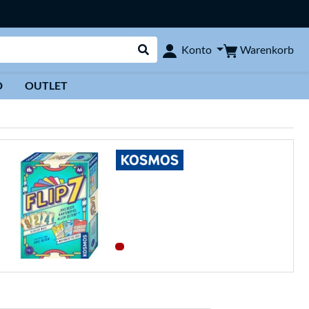
Warenkorb
Konto
Suche durchführen
D
OUTLET