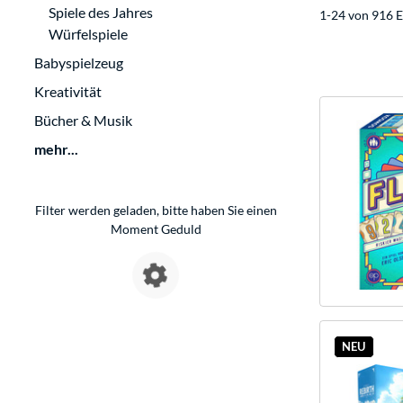
Spiele des Jahres
1-24 von 916 E
Würfelspiele
Babyspielzeug
Kreativität
Bücher & Musik
mehr...
Filter werden geladen, bitte haben Sie einen
Moment Geduld
NEU