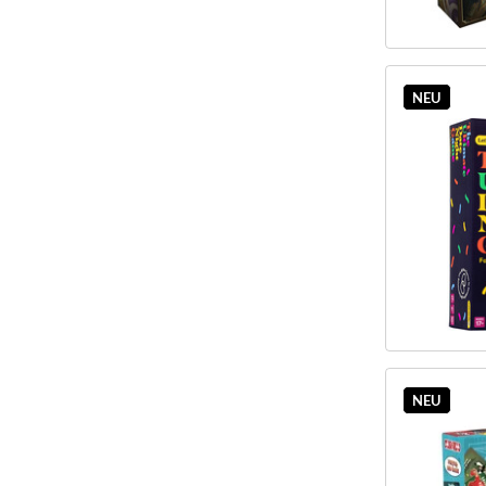
NEU
NEU