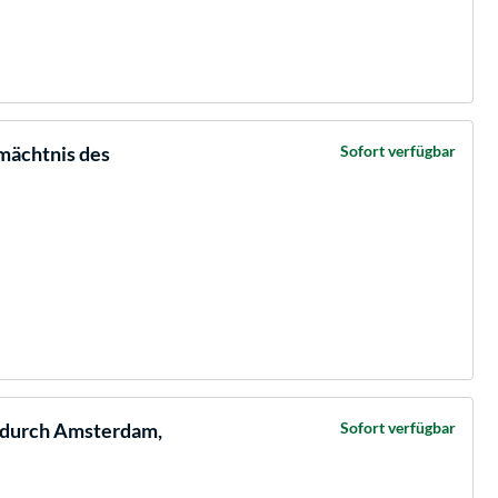
rmächtnis des
Sofort verfügbar
d durch Amsterdam,
Sofort verfügbar