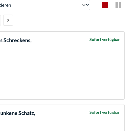
ren
es Schreckens,
Sofort verfügbar
rsunkene Schatz,
Sofort verfügbar