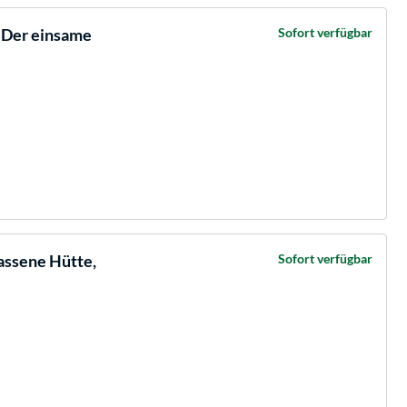
- Der einsame
Sofort verfügbar
lassene Hütte,
Sofort verfügbar