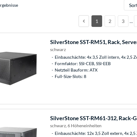
Sortie
rgebnisse
1
2
3
…
SilverStone
SST-RM51, Rack, Serve
schwarz
Einbauschächte: 4x 3,5 Zoll intern, 4x 2,5 Z
Formfaktor: SSI-CEB, SSI-EEB
Netzteil Bauform: ATX
Full-Size-Slots: 8
SilverStone
SST-RM61-312, Rack-G
schwarz, 6 Höheneinheiten
Einbauschächte: 12x 3,5 Zoll extern, 4x 2,5 