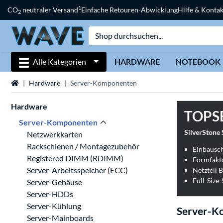
1
CO
neutraler Versand
Einfache Retouren-Abwicklung
Hilfe & Kontak
2
Alle Kategorien
HARDWARE
NOTEBOOK
Startseite
Hardware
Server-Komponenten
Hardware
TOPS
Server-Komponenten
SilverStone
Netzwerkkarten
Rackschienen / Montagezubehör
Einbauschä
Registered DIMM (RDIMM)
Formfakto
Server-Arbeitsspeicher (ECC)
Netzteil 
Full-Size-
Server-Gehäuse
Server-HDDs
Server-Kühlung
Server-K
Server-Mainboards