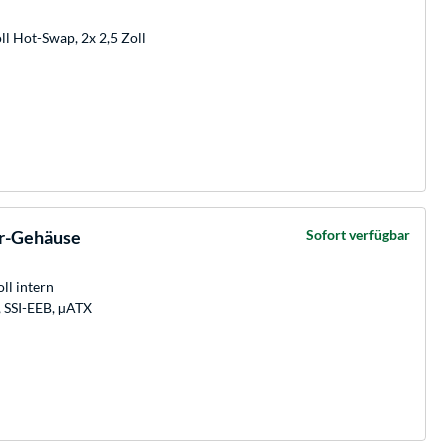
ll Hot-Swap, 2x 2,5 Zoll
r-Gehäuse
Sofort verfügbar
oll intern
, SSI-EEB, µATX