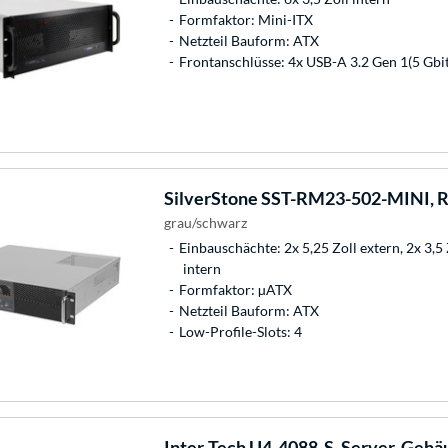
Formfaktor: Mini-ITX
Netzteil Bauform: ATX
Frontanschlüsse: 4x USB-A 3.2 Gen 1(5 Gbit
SilverStone
SST-RM23-502-MINI, R
grau/schwarz
Einbauschächte: 2x 5,25 Zoll extern, 2x 3,5 Z
intern
Formfaktor: µATX
Netzteil Bauform: ATX
Low-Profile-Slots: 4
Inter-Tech
U4-4088-S, Server-Gehä