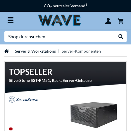
1
CO
neutraler Versand
2
Suche
Suche
Startseite
Server & Workstations
Server-Komponenten
TOPSELLER
SilverStone SST-RM51, Rack, Server-Gehäuse