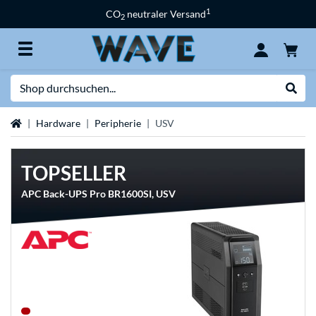
1
CO
neutraler Versand
2
Suche
Suche
Startseite
Hardware
Peripherie
USV
TOPSELLER
APC Back-UPS Pro BR1600SI, USV