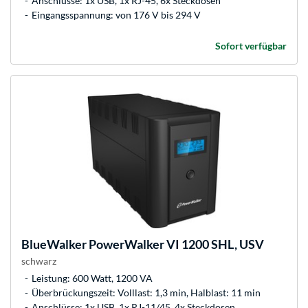
Anschlüsse: 1x USB, 1x RJ-45, 6x Steckdosen
Eingangsspannung: von 176 V bis 294 V
Sofort verfügbar
BlueWalker
PowerWalker VI 1200 SHL, USV
schwarz
Leistung: 600 Watt, 1200 VA
Überbrückungszeit: Volllast: 1,3 min, Halblast: 11 min
Anschlüsse: 1x USB, 1x RJ-11/45, 4x Steckdosen