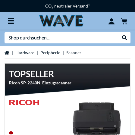
1
CO
neutraler Versand
2
Suche
Suche
Startseite
Hardware
Peripherie
Scanner
TOPSELLER
Ricoh SP-2240N, Einzugsscanner