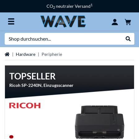
1
CO
neutraler Versand
2
Suche
Suche
Startseite
Hardware
Peripherie
TOPSELLER
Ricoh SP-2240N, Einzugsscanner