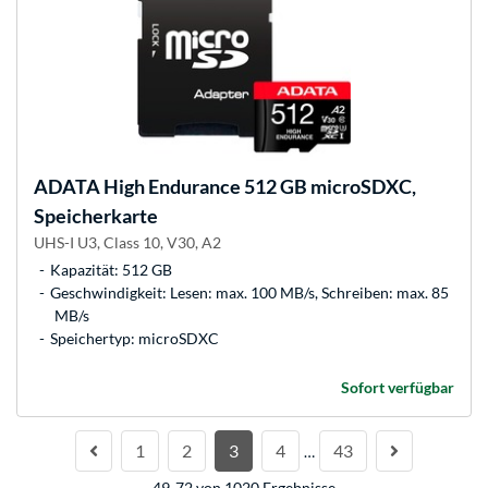
ADATA
High Endurance 512 GB microSDXC,
Speicherkarte
UHS-I U3, Class 10, V30, A2
Kapazität: 512 GB
Geschwindigkeit: Lesen: max. 100 MB/s, Schreiben: max. 85
MB/s
Speichertyp: microSDXC
Sofort verfügbar
1
2
3
4
43
…
49-72 von 1020 Ergebnisse