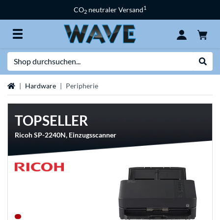
1
CO
neutraler Versand
2
Suche
Suche
Startseite
Hardware
Peripherie
TOPSELLER
Ricoh SP-2240N, Einzugsscanner