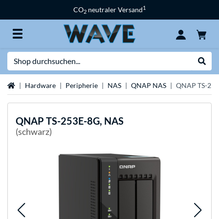
1
CO
neutraler Versand
2
Suche
Suche
Startseite
Hardware
Peripherie
NAS
QNAP NAS
QNAP TS-253
QNAP
TS-253E-8G, NAS
(schwarz)