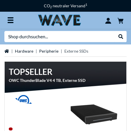
1
CO
neutraler Versand
2
Suche
Suche
Startseite
Hardware
Peripherie
Externe SSDs
TOPSELLER
OWC ThunderBlade V4 4 TB, Externe SSD