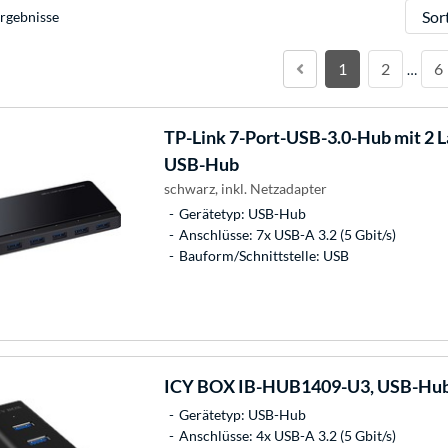
Sortie
rgebnisse
1
2
6
…
TP-Link
7-Port-USB-3.0-Hub mit 2 L
USB-Hub
schwarz, inkl. Netzadapter
Gerätetyp: USB-Hub
Anschlüsse: 7x USB-A 3.2 (5 Gbit/s)
Bauform/Schnittstelle: USB
ICY BOX
IB-HUB1409-U3, USB-Hu
Gerätetyp: USB-Hub
Anschlüsse: 4x USB-A 3.2 (5 Gbit/s)