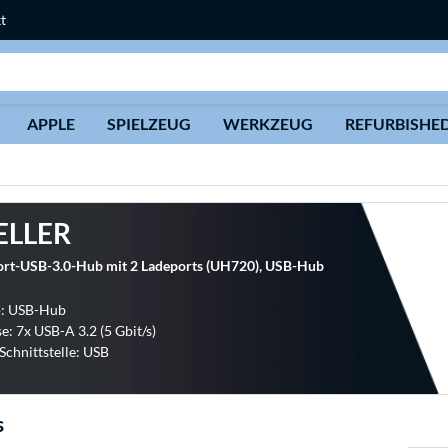
t
Suche
APPLE
SPIELZEUG
WERKZEUG
REFURBISHE
ELLER
ort-USB-3.0-Hub mit 2 Ladeports (UH720), USB-Hub
p: USB-Hub
e: 7x USB-A 3.2 (5 Gbit/s)
chnittstelle: USB
s