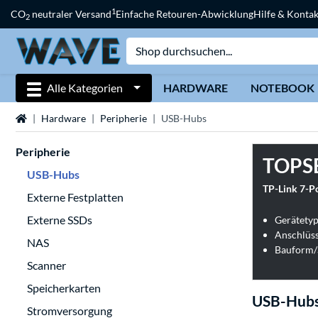
1
CO
neutraler Versand
Einfache Retouren-Abwicklung
Hilfe & Kontak
2
Alle Kategorien
HARDWARE
NOTEBOOK
Startseite
Hardware
Peripherie
USB-Hubs
Peripherie
TOPS
USB-Hubs
TP-Link 7-P
Externe Festplatten
Externe SSDs
Gerätety
Anschlüss
NAS
Bauform/S
Scanner
Speicherkarten
USB-Hub
Stromversorgung