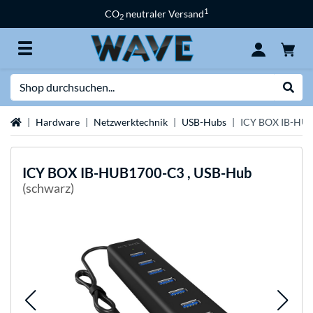
1
CO
neutraler Versand
2
Suche
Suche
Startseite
Hardware
Netzwerktechnik
USB-Hubs
ICY BOX IB-HUB
ICY BOX
IB-HUB1700-C3 , USB-Hub
(schwarz)