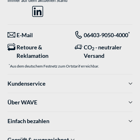
Immer auf dem aktuellen Stand
*
E-Mail
06403-9050-4000
Retoure &
CO
- neutraler
2
Reklamation
Versand
*
Aus dem deutschem Festnetz zum Ortstarif erreichbar.
Kundenservice
Über WAVE
Einfach bezahlen
Geprüft & ausgezeichnet