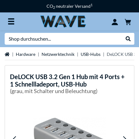
1
CO
neutraler Versand
2
Suche
Suche
Startseite
Hardware
Netzwerktechnik
USB-Hubs
DeLOCK USB 3.2 
DeLOCK
USB 3.2 Gen 1 Hub mit 4 Ports +
1 Schnellladeport, USB-Hub
(grau, mit Schalter und Beleuchtung)