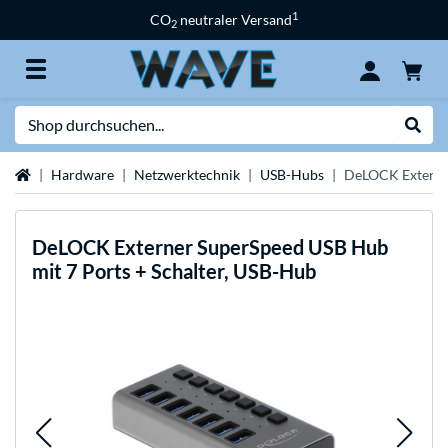
1
CO
neutraler Versand
2
Suche
Suche
Startseite
Hardware
Netzwerktechnik
USB-Hubs
DeLOCK Externer
DeLOCK
Externer SuperSpeed USB Hub
mit 7 Ports + Schalter, USB-Hub