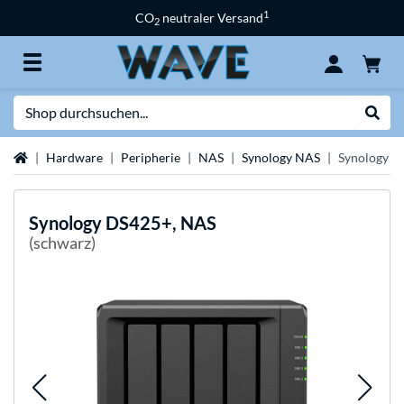
1
CO
neutraler Versand
2
Suche
Suche
Startseite
Hardware
Peripherie
NAS
Synology NAS
Synology D
Synology
DS425+, NAS
(schwarz)