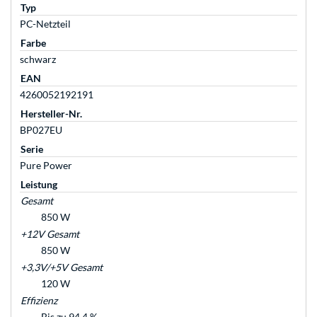
Typ
PC-Netzteil
Farbe
schwarz
EAN
4260052192191
Hersteller-Nr.
BP027EU
Serie
Pure Power
Leistung
Gesamt
850 W
+12V Gesamt
850 W
+3,3V/+5V Gesamt
120 W
Effizienz
Bis zu 94,4 %