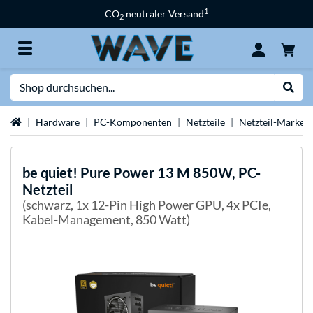
1
CO
neutraler Versand
2
Suche
Suche
Startseite
Hardware
PC-Komponenten
Netzteile
Netzteil-Marken
be quiet!
Pure Power 13 M 850W, PC-
Netzteil
(schwarz, 1x 12-Pin High Power GPU, 4x PCIe,
Kabel-Management, 850 Watt)