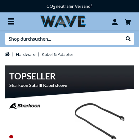
1
CO
neutraler Versand
2
Suche
Suche
Startseite
Hardware
Kabel & Adapter
TOPSELLER
Sharkoon Sata III Kabel sleeve