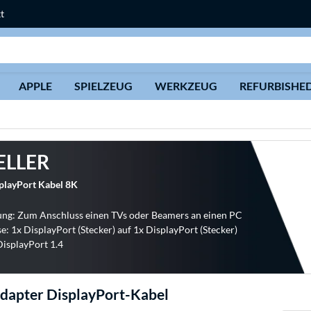
t
Suche
APPLE
SPIELZEUG
WERKZEUG
REFURBISHE
ELLER
layPort Kabel 8K
ng: Zum Anschluss einen TVs oder Beamers an einen PC
e: 1x DisplayPort (Stecker) auf 1x DisplayPort (Stecker)
DisplayPort 1.4
dapter DisplayPort-Kabel