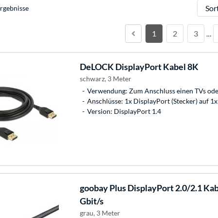
Sortie
rgebnisse
1
2
3
…
DeLOCK
DisplayPort Kabel 8K
schwarz, 3 Meter
Verwendung: Zum Anschluss einen TVs ode
Anschlüsse: 1x DisplayPort (Stecker) auf 1x
Version: DisplayPort 1.4
goobay
Plus DisplayPort 2.0/2.1 Ka
Gbit/s
grau, 3 Meter