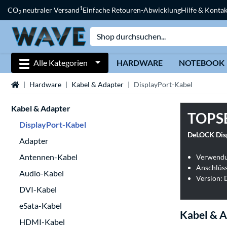
1
CO
neutraler Versand
Einfache Retouren-Abwicklung
Hilfe & Kontak
2
Alle Kategorien
HARDWARE
NOTEBOOK
Startseite
Hardware
Kabel & Adapter
DisplayPort-Kabel
Kabel & Adapter
TOPS
DisplayPort-Kabel
DeLOCK Disp
Adapter
Antennen-Kabel
Verwendu
Anschlüss
Audio-Kabel
Version: 
DVI-Kabel
eSata-Kabel
Kabel & A
HDMI-Kabel