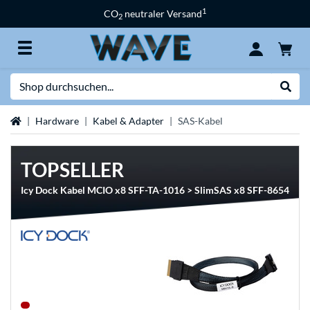
1
CO
neutraler Versand
2
Suche
Suche
Startseite
Hardware
Kabel & Adapter
SAS-Kabel
TOPSELLER
Icy Dock Kabel MCIO x8 SFF-TA-1016 > SlimSAS x8 SFF-8654