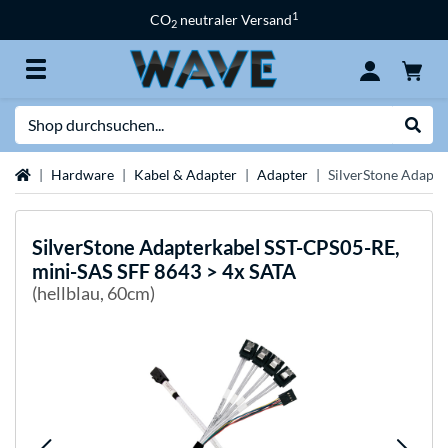
1
CO
neutraler Versand
2
Suche
Suche
Startseite
Hardware
Kabel & Adapter
Adapter
SilverStone Adapte
SilverStone
Adapterkabel SST-CPS05-RE,
mini-SAS SFF 8643 > 4x SATA
(hellblau, 60cm)