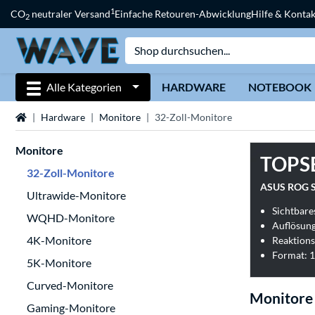
1
CO
neutraler Versand
Einfache Retouren-Abwicklung
Hilfe & Kontak
2
Alle Kategorien
HARDWARE
NOTEBOOK
Startseite
Hardware
Monitore
32-Zoll-Monitore
Monitore
TOPS
32-Zoll-Monitore
ASUS ROG S
Ultrawide-Monitore
Sichtbares
WQHD-Monitore
Auflösung
4K-Monitore
Reaktions
Format: 1
5K-Monitore
Curved-Monitore
Monitore
Gaming-Monitore