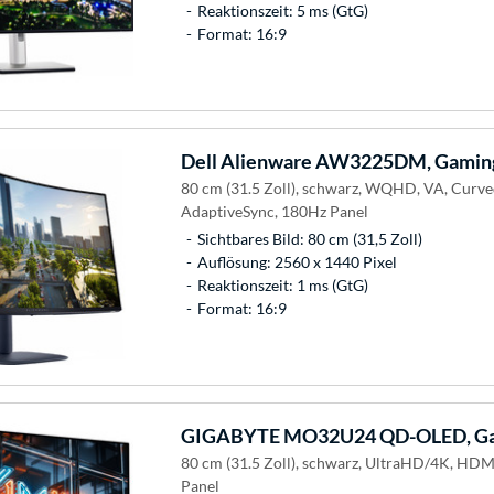
Reaktionszeit: 5 ms (GtG)
Format: 16:9
Dell
Alienware AW3225DM, Gamin
80 cm (31.5 Zoll), schwarz, WQHD, VA, Curv
AdaptiveSync, 180Hz Panel
Sichtbares Bild: 80 cm (31,5 Zoll)
Auflösung: 2560 x 1440 Pixel
Reaktionszeit: 1 ms (GtG)
Format: 16:9
GIGABYTE
MO32U24 QD-OLED, Ga
80 cm (31.5 Zoll), schwarz, UltraHD/4K, HDM
Panel