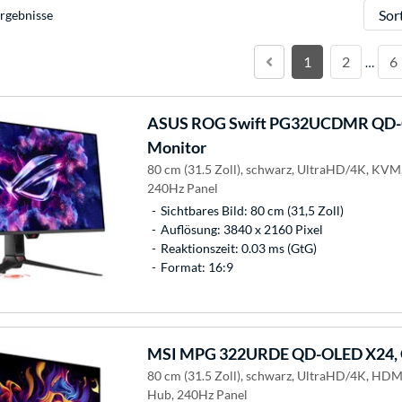
Sortie
rgebnisse
1
2
6
…
ASUS
ROG Swift PG32UCDMR QD-O
Monitor
80 cm (31.5 Zoll), schwarz, UltraHD/4K, KV
240Hz Panel
Sichtbares Bild: 80 cm (31,5 Zoll)
Auflösung: 3840 x 2160 Pixel
Reaktionszeit: 0.03 ms (GtG)
Format: 16:9
MSI
MPG 322URDE QD-OLED X24, 
80 cm (31.5 Zoll), schwarz, UltraHD/4K, HDM
Hub, 240Hz Panel