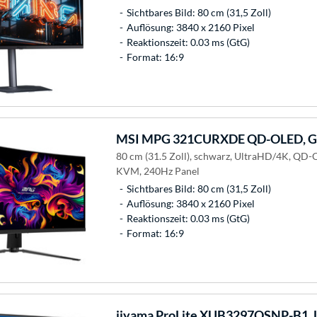
Sichtbares Bild: 80 cm (31,5 Zoll)
Auflösung: 3840 x 2160 Pixel
Reaktionszeit: 0.03 ms (GtG)
Format: 16:9
MSI
MPG 321CURXDE QD-OLED, Ga
80 cm (31.5 Zoll), schwarz, UltraHD/4K, QD
KVM, 240Hz Panel
Sichtbares Bild: 80 cm (31,5 Zoll)
Auflösung: 3840 x 2160 Pixel
Reaktionszeit: 0.03 ms (GtG)
Format: 16:9
iiyama
ProLite XUB3297QSNP-B1, 