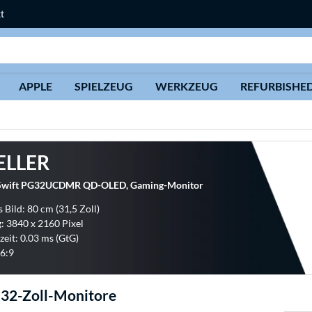
t
Suche
APPLE
SPIELZEUG
WERKZEUG
REFURBISHE
ELLER
wift PG32UCDMR QD-OLED, Gaming-Monitor
 Bild: 80 cm (31,5 Zoll)
: 3840 x 2160 Pixel
zeit: 0.03 ms (GtG)
6:9
 32-Zoll-Monitore