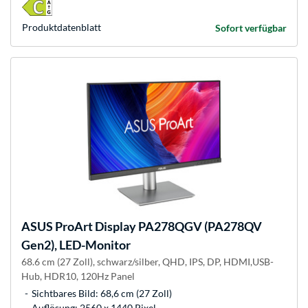
Produkt­datenblatt
Sofort verfügbar
ASUS
ProArt Display PA278QGV (PA278QV
Gen2), LED-Monitor
68.6 cm (27 Zoll), schwarz/silber, QHD, IPS, DP, HDMI,USB-
Hub, HDR10, 120Hz Panel
Sichtbares Bild: 68,6 cm (27 Zoll)
Auflösung: 2560 x 1440 Pixel