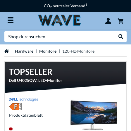
1
CO
neutraler Versand
2
Suche
Suche
Startseite
Hardware
Monitore
120-Hz-Monitore
TOPSELLER
Dell U4025QW, LED-Monitor
Produkt­datenblatt