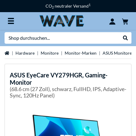
1
CO
neutraler Versand
2
Suche
Suche
Startseite
Hardware
Monitore
Monitor-Marken
ASUS Monitore
ASUS
EyeCare VY279HGR, Gaming-
Monitor
(68.6 cm (27 Zoll), schwarz, FullHD, IPS, Adaptive-
Sync, 120Hz Panel)