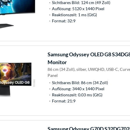
Sichtbares Bild: 124 cm (49 Zoll)
Auflösung: 5120 x 1440 Pixel
Reaktionszeit: 1 ms (GtG)
Format: 32:9
Samsung
Odyssey OLED G8 S34DG8
Monitor
86 cm (34 Zoll), silber, UWQHD, USB-C, Cur
Panel
Sichtbares Bild: 86 cm (34 Zoll)
Auflösung: 3440 x 1440 Pixel
Reaktionszeit: 0.03 ms (GtG)
Format: 21:9
Samsung
Odyssey G70D S32DG702E