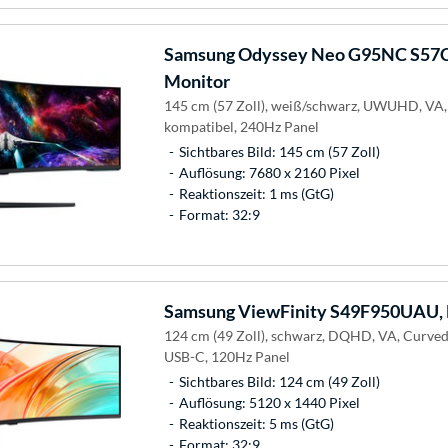
Samsung
Odyssey Neo G95NC S57
Monitor
145 cm (57 Zoll), weiß/schwarz, UWUHD, VA
kompatibel, 240Hz Panel
Sichtbares Bild: 145 cm (57 Zoll)
Auflösung: 7680 x 2160 Pixel
Reaktionszeit: 1 ms (GtG)
Format: 32:9
Samsung
ViewFinity S49F950UAU, 
124 cm (49 Zoll), schwarz, DQHD, VA, Curv
USB-C, 120Hz Panel
Sichtbares Bild: 124 cm (49 Zoll)
Auflösung: 5120 x 1440 Pixel
Reaktionszeit: 5 ms (GtG)
Format: 32:9