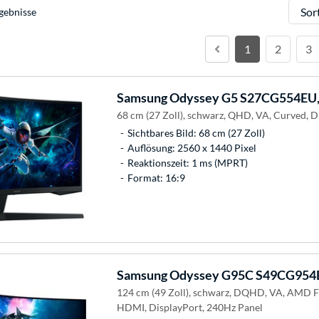
Sortie
gebnisse
1
2
3
Samsung
Odyssey G5 S27CG554EU,
68 cm (27 Zoll), schwarz, QHD, VA, Curved, 
Sichtbares Bild: 68 cm (27 Zoll)
Auflösung: 2560 x 1440 Pixel
Reaktionszeit: 1 ms (MPRT)
Format: 16:9
Samsung
Odyssey G95C S49CG954E
124 cm (49 Zoll), schwarz, DQHD, VA, AMD 
HDMI, DisplayPort, 240Hz Panel