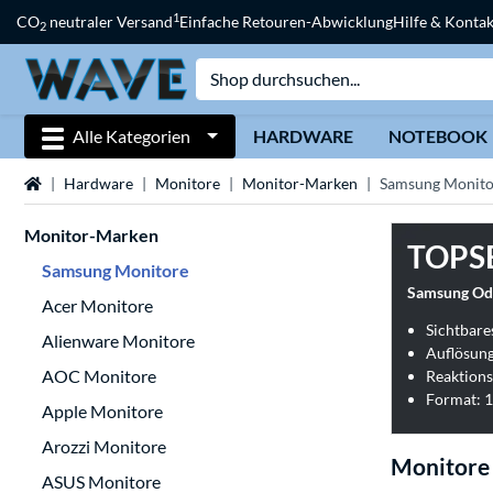
1
CO
neutraler Versand
Einfache Retouren-Abwicklung
Hilfe & Kontak
2
Alle Kategorien
HARDWARE
NOTEBOOK
Startseite
Hardware
Monitore
Monitor-Marken
Samsung Monito
Monitor-Marken
TOPS
Samsung Monitore
Samsung Od
Acer Monitore
Sichtbares
Alienware Monitore
Auflösung
AOC Monitore
Reaktions
Format: 1
Apple Monitore
Arozzi Monitore
Monitore
ASUS Monitore