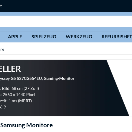
t
Suche
APPLE
SPIELZEUG
WERKZEUG
REFURBISHE
re
ELLER
yssey G5 S27CG554EU, Gaming-Monitor
 Bild: 68 cm (27 Zoll)
: 2560 x 1440 Pixel
zeit: 1 ms (MPRT)
6:9
 Samsung Monitore