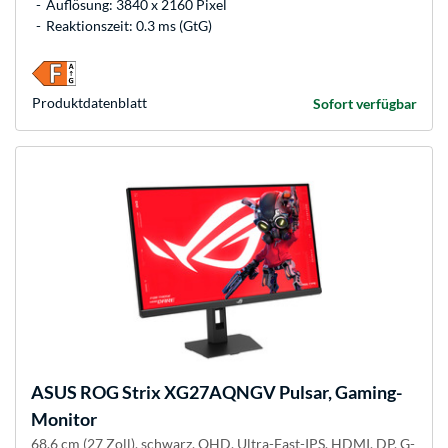
Auflösung: 3840 x 2160 Pixel
Reaktionszeit: 0.3 ms (GtG)
Produkt­datenblatt
Sofort verfügbar
ASUS
ROG Strix XG27AQNGV Pulsar, Gaming-
Monitor
68.6 cm (27 Zoll), schwarz, QHD, Ultra-Fast-IPS, HDMI, DP, G-