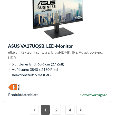
ASUS
VA27UQSB, LED-Monitor
68.6 cm (27 Zoll), schwarz, UltraHD/4K, IPS, Adaptive-Sync,
HDR
Sichtbares Bild: 68,6 cm (27 Zoll)
Auflösung: 3840 x 2160 Pixel
Reaktionszeit: 5 ms (GtG)
Produkt­datenblatt
Sofort verfügbar
1
2
4
…