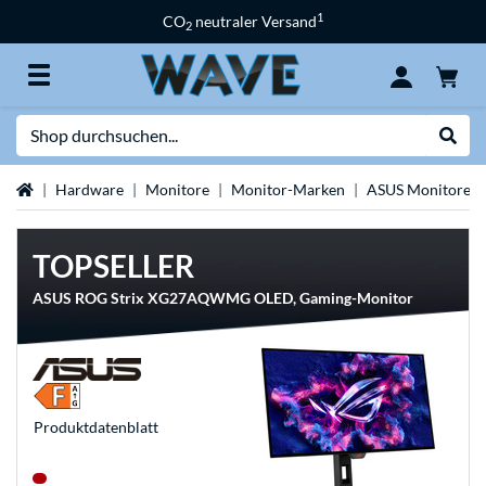
1
CO
neutraler Versand
2
Suche
Suche
Startseite
Hardware
Monitore
Monitor-Marken
ASUS Monitore
TOPSELLER
ASUS ROG Strix XG27AQWMG OLED, Gaming-Monitor
Produkt­datenblatt