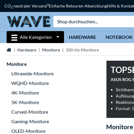
1
CO
neutraler Versand
Einfache Retouren-Abwicklung
Hilfe & Kontak
2
Alle Kategorien
HARDWARE
NOTEBOOK
Startseite
Hardware
Monitore
500-Hz-Monitore
Monitore
TOPS
Ultrawide-Monitore
ASUS ROG S
WQHD-Monitore
Sichtbares
4K-Monitore
Auflösung
5K-Monitore
Reaktions
Format: 1
Curved-Monitore
Gaming-Monitore
Monitore
OLED-Monitore