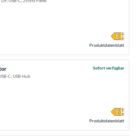
, DP, USB-C, 255Hz Panel
Produkt­datenblatt
tor
Sofort verfügbar
, USB-C, USB-Hub
Produkt­datenblatt