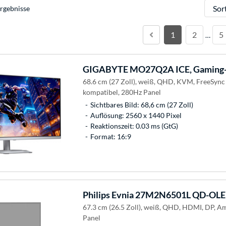
Sortie
rgebnisse
1
2
5
…
GIGABYTE
MO27Q2A ICE, Gaming-
68.6 cm (27 Zoll), weiß, QHD, KVM, FreeSyn
kompatibel, 280Hz Panel
Sichtbares Bild: 68,6 cm (27 Zoll)
Auflösung: 2560 x 1440 Pixel
Reaktionszeit: 0.03 ms (GtG)
Format: 16:9
Philips
Evnia 27M2N6501L QD-OLED
67.3 cm (26.5 Zoll), weiß, QHD, HDMI, DP, 
Panel