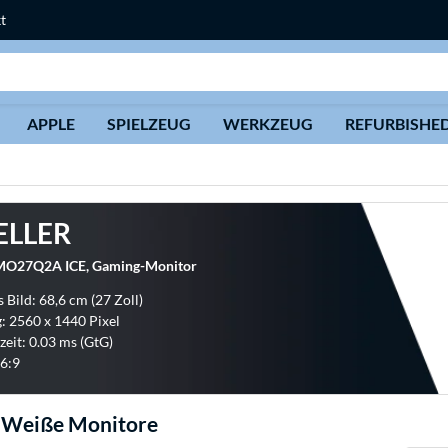
t
Suche
APPLE
SPIELZEUG
WERKZEUG
REFURBISHE
ELLER
O27Q2A ICE, Gaming-Monitor
 Bild: 68,6 cm (27 Zoll)
: 2560 x 1440 Pixel
zeit: 0.03 ms (GtG)
6:9
 Weiße Monitore