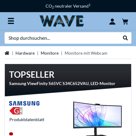
1
CO
neutraler Versand
2
Suche
Suche
Startseite
Hardware
Monitore
Monitore mit Webcam
TOPSELLER
Samsung ViewFinity S65VC S34C652VAU, LED-Monitor
Produkt­datenblatt