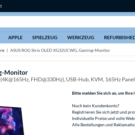
t
Suche
APPLE
SPIELZEUG
WERKZEUG
REFURBISHE
re
ASUS ROG Strix OLED XG32UCWG, Gaming-Monitor
g-Monitor
dus (4K@165Hz, FHD@330Hz), USB-Hub, KVM, 165Hz Panel
Bitte melden Sie sich an
, um Ihre 
Noch kein Kundenkonto?
Registrieren
Sie sich jetzt und pro
Individuelle Preise und volle We
Alle Bestellungen und Reklamati