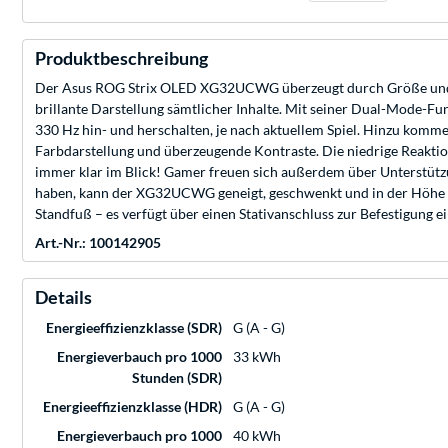
Produktbeschreibung
Der Asus ROG Strix OLED XG32UCWG überzeugt durch Größe und te
brillante Darstellung sämtlicher Inhalte. Mit seiner Dual-Mode-
330 Hz hin- und herschalten, je nach aktuellem Spiel. Hinzu kom
Farbdarstellung und überzeugende Kontraste. Die niedrige Reaktion
immer klar im Blick! Gamer freuen sich außerdem über Unterstüt
haben, kann der XG32UCWG geneigt, geschwenkt und in der Höhe 
Standfuß – es verfügt über einen Stativanschluss zur Befestigung 
Art.-Nr.: 100142905
Details
Energieeffizienzklasse (SDR)
G (A - G)
Energieverbauch pro 1000
33 kWh
Stunden (SDR)
Energieeffizienzklasse (HDR)
G (A - G)
Energieverbauch pro 1000
40 kWh