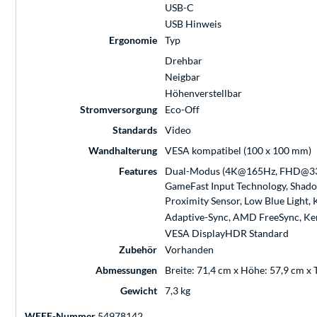
USB-C
USB Hinweis
Ergonomie
Typ
Drehbar
Neigbar
Höhenverstellbar
Stromversorgung
Eco-Off
Standards
Video
Wandhalterung
VESA kompatibel (100 x 100 mm)
Features
Dual-Modus (4K@165Hz, FHD@330Hz
GameFast Input Technology, Shado
Proximity Sensor, Low Blue Light,
Adaptive-Sync, AMD FreeSync, Ke
VESA DisplayHDR Standard
Zubehör
Vorhanden
Abmessungen
Breite: 71,4 cm x Höhe: 57,9 cm x 
Gewicht
7,3 kg
WEEE-Nummer
54978142