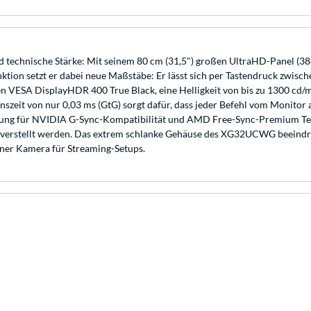
chnische Stärke: Mit seinem 80 cm (31,5") großen UltraHD-Panel (3840
Funktion setzt er dabei neue Maßstäbe: Er lässt sich per Tastendruck z
men VESA DisplayHDR 400 True Black, eine Helligkeit von bis zu 1300 cd
szeit von nur 0,03 ms (GtG) sorgt dafür, dass jeder Befehl vom Monitor 
zung für NVIDIA G-Sync-Kompatibilität und AMD Free-Sync-Premium Tec
verstellt werden. Das extrem schlanke Gehäuse des XG32UCWG beeindruc
einer Kamera für Streaming-Setups.