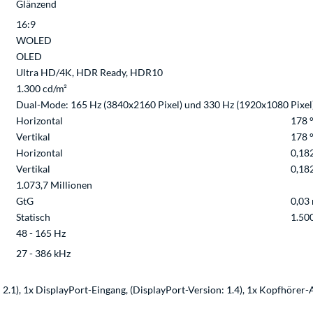
Glänzend
16:9
WOLED
OLED
Ultra HD/4K, HDR Ready, HDR10
1.300 cd/m²
Dual-Mode: 165 Hz (3840x2160 Pixel) und 330 Hz (1920x1080 Pixel
Horizontal
178 
Vertikal
178 
Horizontal
0,18
Vertikal
0,18
1.073,7 Millionen
GtG
0,03
Statisch
1.50
48 - 165 Hz
27 - 386 kHz
1), 1x DisplayPort-Eingang, (DisplayPort-Version: 1.4), 1x Kopfhörer-Au