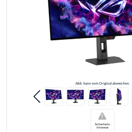
Abb. kann vom Original abweichen.
!
Sicherheits-
hinweise