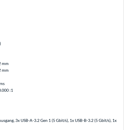
)
°
°
2 mm
2 mm
 ms
0.000 :1
sgang, 3x USB-A-3.2 Gen 1 (5 Gbit/s), 1x USB-B-3.2 (5 Gbit/s), 1x