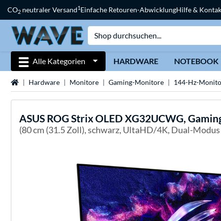
1
CO
neutraler Versand
Einfache Retouren-Abwicklung
Hilfe & Kontak
2
Alle Kategorien
HARDWARE
NOTEBOOK
Startseite
Hardware
Monitore
Gaming-Monitore
144-Hz-Monito
ASUS
ROG Strix OLED XG32UCWG, Gamin
(80 cm (31.5 Zoll), schwarz, UltaHD/4K, Dual-Mo