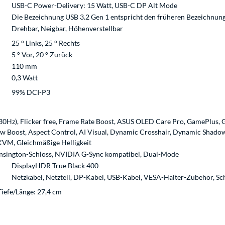
USB-C Power-Delivery: 15 Watt, USB-C DP Alt Mode
Die Bezeichnung USB 3.2 Gen 1 entspricht den früheren Bezeichnung
Drehbar, Neigbar, Höhenverstellbar
25 ° Links, 25 ° Rechts
5 ° Vor, 20 ° Zurück
110 mm
0,3 Watt
99% DCI-P3
), Flicker free, Frame Rate Boost, ASUS OLED Care Pro, GamePlus, Ga
w Boost, Aspect Control, AI Visual, Dynamic Crosshair, Dynamic Shado
 KVM, Gleichmäßige Helligkeit
nsington-Schloss, NVIDIA G-Sync kompatibel, Dual-Mode
DisplayHDR True Black 400
Netzkabel, Netzteil, DP-Kabel, USB-Kabel, VESA-Halter-Zubehör, Sch
Tiefe/Länge: 27,4 cm