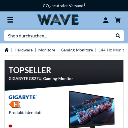
1
CO
neutraler Versand
2
Suche
Suche
Startseite
Hardware
Monitore
Gaming-Monitore
144-Hz-Monitor
TOPSELLER
GIGABYTE GS27U, Gaming-Monitor
Produkt­datenblatt