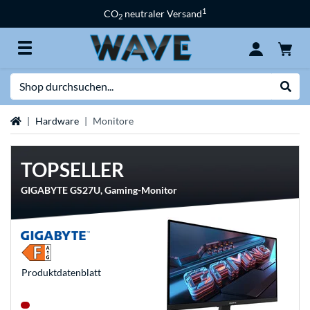
1
CO
neutraler Versand
2
Suche
Suche
Startseite
Hardware
Monitore
TOPSELLER
GIGABYTE GS27U, Gaming-Monitor
Produkt­datenblatt