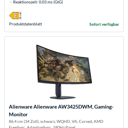
Reaktionszeit: 0.03 ms (GtG)
Produkt­datenblatt
Sofort verfügbar
Alienware
Alienware AW3425DWM, Gaming-
Monitor
86.4 cm (34 Zoll), schwarz, WQHD, VA, Curved, AMD
FreeSync, AdaptiveSync, 180Hz Panel