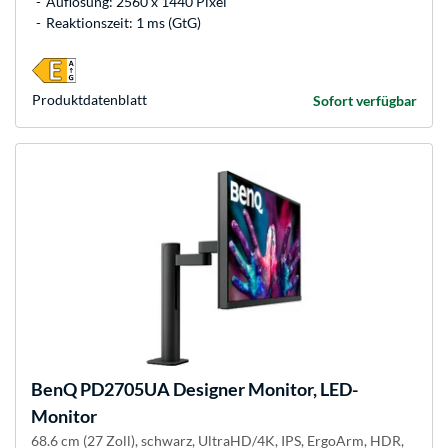
Auflösung: 2560 x 1440 Pixel
Reaktionszeit: 1 ms (GtG)
Produkt­datenblatt
Sofort verfügbar
BenQ
PD2705UA Designer Monitor, LED-
Monitor
68.6 cm (27 Zoll), schwarz, UltraHD/4K, IPS, ErgoArm, HDR,