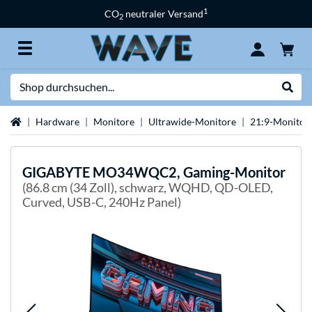
1
CO
neutraler Versand
2
Suche
Suche
Startseite
Hardware
Monitore
Ultrawide-Monitore
21:9-Monitor
GIGABYTE
MO34WQC2, Gaming-Monitor
(86.8 cm (34 Zoll), schwarz, WQHD, QD-OLED,
Curved, USB-C, 240Hz Panel)