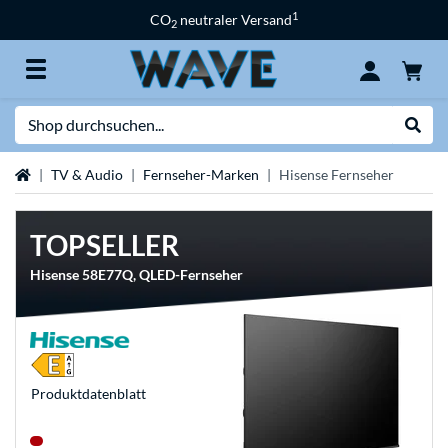
1
CO
neutraler Versand
2
Suche
Suche
Startseite
TV & Audio
Fernseher-Marken
Hisense Fernseher
TOPSELLER
Hisense 58E77Q, QLED-Fernseher
Produkt­datenblatt