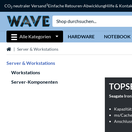
1
CO
neutraler Versand
Einfache Retouren-Abwicklung
Hilfe & Kontak
2
Alle Kategorien
HARDWARE
NOTEBOOK
Startseite
Server & Workstations
Server & Workstations
Workstations
Server-Komponenten
TOPS
Seagate Iro
Kapazität
ms/Cache
Anschluss