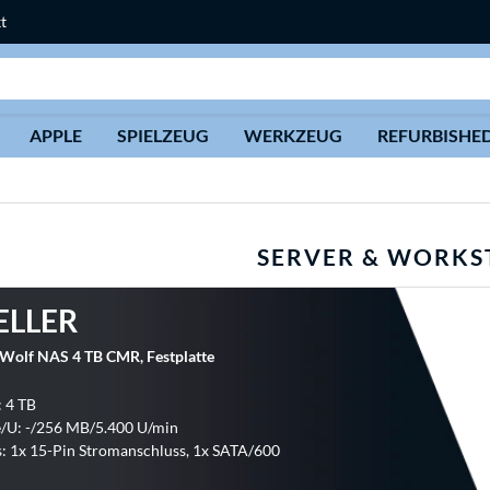
t
Suche
APPLE
SPIELZEUG
WERKZEUG
REFURBISHE
SERVER & WORKS
ELLER
nWolf NAS 4 TB CMR, Festplatte
: 4 TB
/U: -/256 MB/5.400 U/min
: 1x 15-Pin Stromanschluss, 1x SATA/600