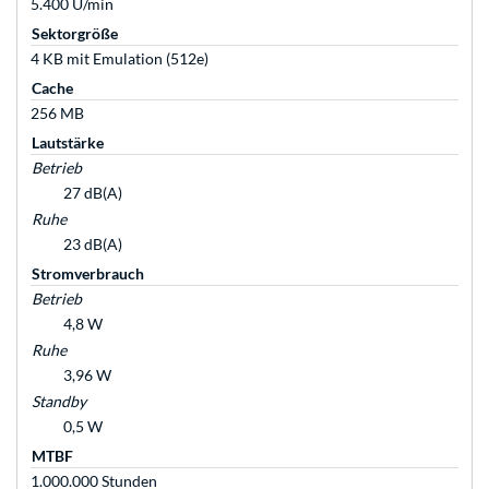
5.400 U/min
Sektorgröße
4 KB mit Emulation (512e)
Cache
256 MB
Lautstärke
Betrieb
27 dB(A)
Ruhe
23 dB(A)
Stromverbrauch
Betrieb
4,8 W
Ruhe
3,96 W
Standby
0,5 W
MTBF
1.000.000 Stunden