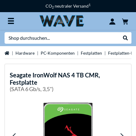
1
CO
neutraler Versand
2
Suche
Suche
Startseite
Hardware
PC-Komponenten
Festplatten
Festplatten-M
Seagate
IronWolf NAS 4 TB CMR,
Festplatte
(SATA 6 Gb/s, 3,5")